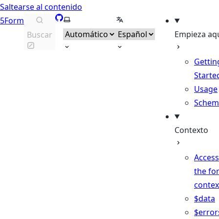
Saltearse al contenido
GitHub
Seleccionar tema
Seleccionar idioma
5Form
Empieza aq
Buscar
Gettin
Starte
Usage
Schem
Contexto
Access
the fo
contex
$data
$error