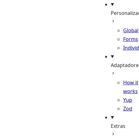
Personaliza
Global
Forms
Indivi
Adaptadore
How it
works
Yup
Zod
Extras