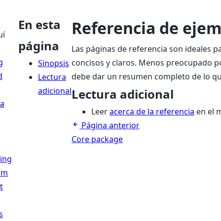
En esta
Referencia de eje
uí
página
Las páginas de referencia son ideales p
g
concisos y claros. Menos preocupado po
Sinopsis
d
debe dar un resumen completo de lo q
Lectura
adicional
Lectura adicional
a
Leer
acerca de la referencia
en el 
Página anterior
Core package
ing
rm
t
s