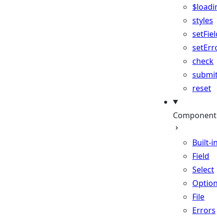
$loadi
styles
setFiel
setErr
check
submi
reset
Component
Built-i
Field
Select
Optio
File
Errors