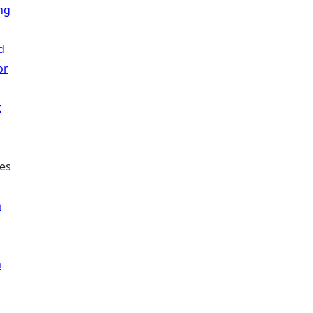
ng
d
or
t
es
n
n