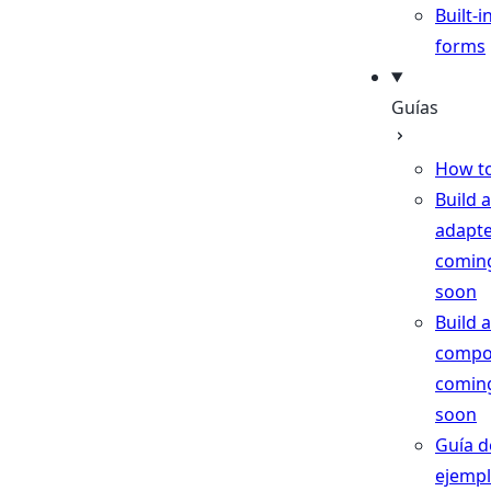
Built-i
forms
Guías
How t
Build 
adapt
comin
soon
Build a
compo
comin
soon
Guía d
ejemp