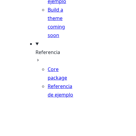
ejemplo
Build a
theme
coming
soon
Referencia
Core
package
Referencia
de ejemplo