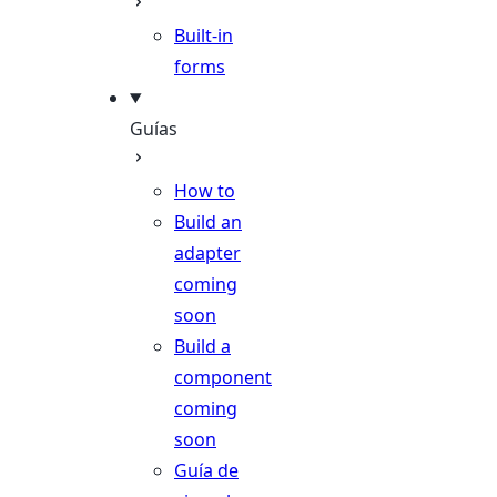
Built-in
forms
Guías
How to
Build an
adapter
coming
soon
Build a
component
coming
soon
Guía de