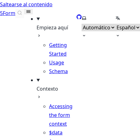
Saltearse al contenido
5Form
GitHub
Seleccionar tema
Selecciona
Empieza aquí
Getting
Started
Usage
Schema
Contexto
Accessing
the form
context
$data