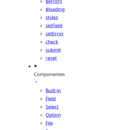
$errors
$loading
styles
setField
setError
check
submit
reset
Componentes
Built-in
Field
Select
Option
File