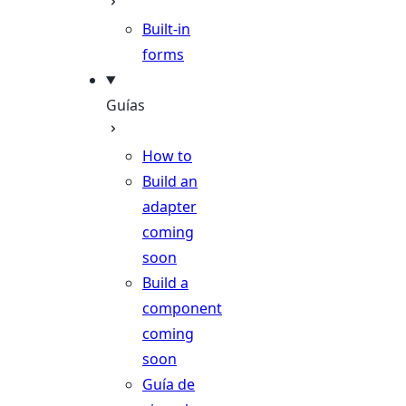
Built-in
forms
Guías
How to
Build an
adapter
coming
soon
Build a
component
coming
soon
Guía de