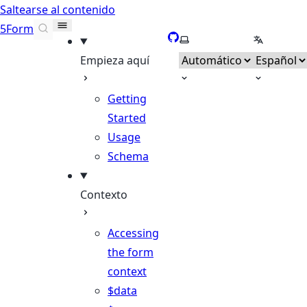
Saltearse al contenido
5Form
GitHub
Seleccionar tema
Selecciona
Empieza aquí
Getting
Started
Usage
Schema
Contexto
Accessing
the form
context
$data