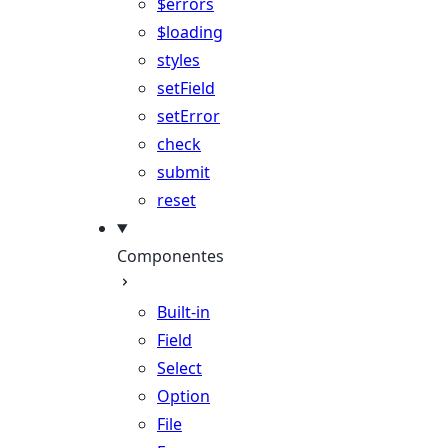
$errors
$loading
styles
setField
setError
check
submit
reset
Componentes
Built-in
Field
Select
Option
File