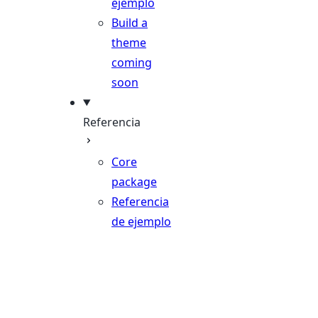
ejemplo
Build a
theme
coming
soon
Referencia
Core
package
Referencia
de ejemplo